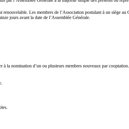
us par l’Assemblée Générale à la majorité simple des présents ou repré
st renouvelable. Les membres de l’Association postulant à un siège au 
uinze jours avant la date de l’Assemblée Générale.
éder à la nomination d’un ou plusieurs membres nouveaux par cooptation
e.
bles.