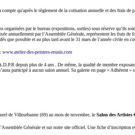
 compte qu'après le règlement de la cotisation annuelle et des frais de p
s organisées par le bureau (expositions, sorties) sous réserve qu’ils soie
n fixée annuellement par l’Assemblée Générale, représentent les frais de
dès que possible et au plus tard avant le 31 mars de l’année civile en co
 :
www.atelier-des-peintres-reunis.com
l’A.D.P.R depuis plus de 4 ans . De même, la qualité de membre exposan
 n’aura participé à aucun salon annuel. Sa galerie en page « Adhérent » se
urel de Villeurbanne (69) au mois de novembre, le
Salon des Artiste
ssemblée Générale et sur notre site officiel. Une fiche d’inscription e