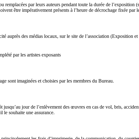
ou remplacées par leurs auteurs pendant toute la durée de l’exposition 
ivent être impérativement présents à l’heure de décrochage fixée par l
icité auprès des médias locaux, sur le site de l’association (Exposition e
plété par les artistes exposants
ssage sont imaginées et choisies par les membres du Bureau.
ôt jusqu’au jour de l’enlèvement des œuvres en cas de vol, bris, acciden
il le souhaite une assurance.
ce principalement les frais d’imprimerie, de la communication, du courrie