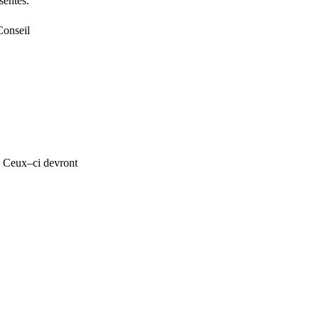
sentés.
Conseil
. Ceux–ci devront