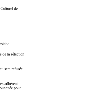
 Culturel de
sition.
s de la sélection
eu sera refusée
les adhérents
souhaitée pour