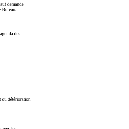
(sauf demande
e Bureau.
t agenda des
t ou détérioration
r avec les